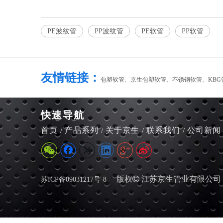
PE波纹管
PP波纹管
PE软管
PP软管
友情链接：
包塑软管、
京生包塑软管
、
不锈钢软管
、
KBG
快速导航
首页
产品系列
关于京生
联系我们
公司新闻
/
/
/
/
版权

江苏京生管业有限公司
苏ICP备09031217号-8