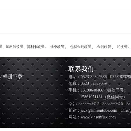
、
、
、
、
管
、
塑料波纹管
、
普利卡软管
线束软管
包塑金属软管
金属软管
蛇皮管
联系我们
样册下载
/
电话：0523-82329686
0523-82329
传真：0523-82329059
手机：15190648466（微信同号） 
15861051181（微信同号） 18
QQ：2853990312
2853990316
28
邮箱：jack@kinsontube.com
chris
网站：www.kinsonflex.com