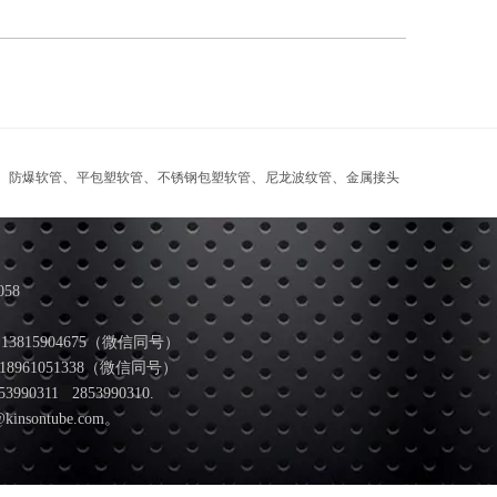
、
、
、
、
、
防爆软管
平包塑软管
不锈钢包塑软管
尼龙波纹管
金属接头
058
13815904675（微信同号）
961051338（微信同号）
53990311
2853990310.
@kinsontube.com。