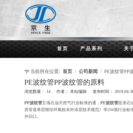
首页
产品系列
关
当前所在位置:
首页
/
公司新闻
/
PE波纹管P
PE波纹管PP波纹管的原料
浏览数量：
14
作者： 本站编辑 发布时间： 2019-04
["wechat","weibo","qzone","douban","email"]
PP波纹管
五项石油天然气行业标准的通，
PE波纹管
批准石
质管道单层熔结环氧粉末外涂层技术规范》等204项行业
并归口。