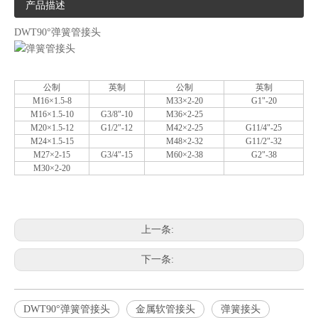
产品描述
DWT90°弹簧管接头
公制
英制
公制
英制
M16×1.5-8
M33×2-20
G1"-20
M16×1.5-10
G3/8"-10
M36×2-25
M20×1.5-12
G1/2"-12
M42×2-25
G11/4"-25
M24×1.5-15
M48×2-32
G11/2"-32
M27×2-15
G3/4"-15
M60×2-38
G2"-38
M30×2-20
2019-05-05
上一条:
PE波纹管PP软管的基础
下一条:
PE波纹管给水管道的基础用来防止管道不均匀沉陷造成管道破裂或接
DWT90°弹簧管接头
金属软管接头
弹簧接头