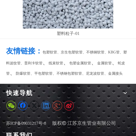
塑料粒子-01
友情链接：
包塑软管、
京生包塑软管
、
不锈钢软管
、
KBG管
、
塑
、
、
、
、
料波纹管
、
普利卡软管
线束软管
包塑金属软管
金属软管
蛇皮
、
、
、
、
、
管
防爆软管
平包塑软管
不锈钢包塑软管
尼龙波纹管
金属接头
快速导航
版权

江苏京生管业有限公司
苏ICP备09031217号-8
2019-05-05
联系我们
PE波纹管PP软管的补偿器