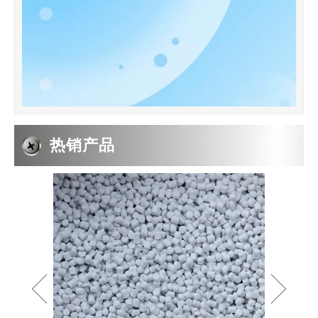
热销产品
2019-05-05
PE波纹管PP软管的系数
PP波纹管 象研究梁的变形一样,我们从纯弯曲的情况着手,假设弯曲