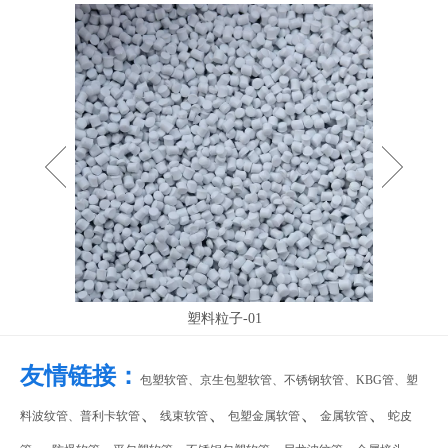
2019-05-05
PE波纹管PP软管的系数
PP波纹管 象研究梁的变形一样,我们从纯弯曲的情况着手,假设弯曲
塑料粒子-01
友情链接：
包塑软管、
京生包塑软管
、
不锈钢软管
、
KBG管
、
塑
、
、
、
、
料波纹管
、
普利卡软管
线束软管
包塑金属软管
金属软管
蛇皮
、