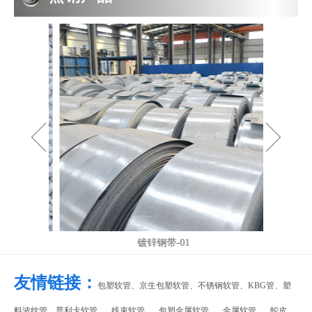
2019-05-05
PE波纹管PP软管的系数
PP波纹管 象研究梁的变形一样,我们从纯弯曲的情况着手,假设弯曲
镀锌钢带-01
友情链接：
包塑软管、
京生包塑软管
、
不锈钢软管
、
KBG管
、
塑
、
、
、
、
料波纹管
、
普利卡软管
线束软管
包塑金属软管
金属软管
蛇皮