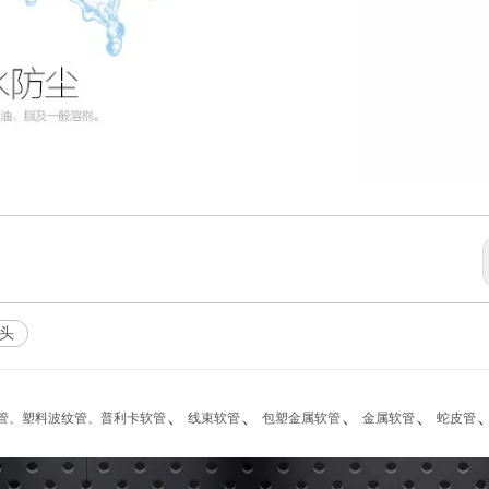
头
、
、
、
、
管
、
塑料波纹管
、
普利卡软管
线束软管
包塑金属软管
金属软管
蛇皮管