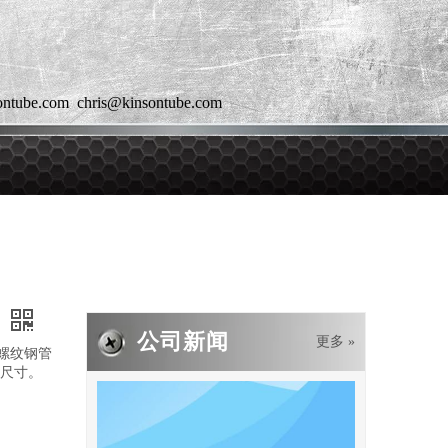
e.com chris@kinsontube.com
2019-05-05
PE波纹管PP软管的基础
PE波纹管给水管道的基础用来防止管道不均匀沉陷造成管
头
公司新闻
更多 »
带螺纹钢管
尺寸。
。