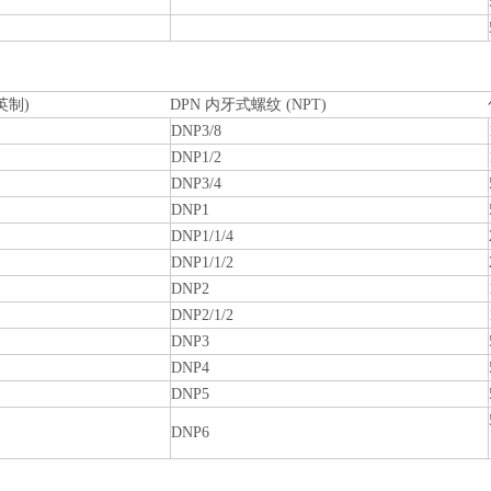
英制)
DPN 内牙式螺纹 (NPT)
DNP3/8
DNP1/2
DNP3/4
DNP1
DNP1/1/4
DNP1/1/2
DNP2
DNP2/1/2
DNP3
DNP4
DNP5
DNP6