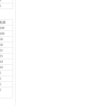
5
2019-05-05
5
PE波纹管PP软管的柔性
当管底为岩石、碎石或多石地基时，对金属管道应铺垫不小于
包装
100
100
50
50
25
25
10
10
5
5
5
5