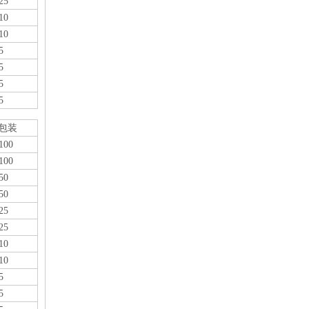
25
10
10
5
5
2019-05-05
5
PE波纹管PP软管的基础
5
PE波纹管给水管道的基础用来防止管道不均匀沉陷造成管
包装
100
100
50
50
25
25
10
10
5
5