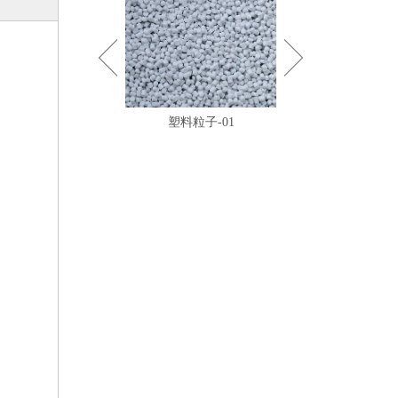
塑料粒子-01
镀锌钢带-01
KBG JDG管系列
2019-05-05
PE波纹管PP软管的补偿器
PP波纹管在横向上受到力的作用之后,必然产生弯曲变形