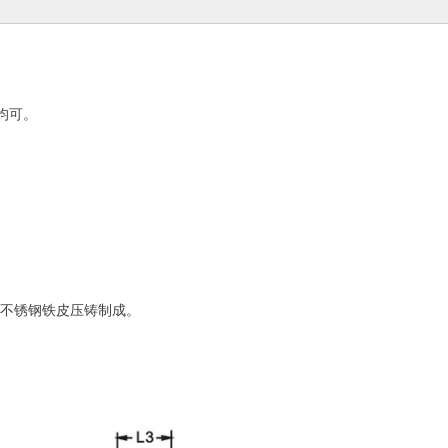
均可。
02
不锈钢波纹软管
电缆格兰头-01
为不锈钢铁皮压铸制成。