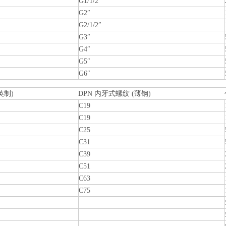
G1/1/2″
G2″
G2/1/2″
G3″
G4″
G5″
G6″
英制)
DPN 内牙式螺纹 (薄钢)
C19
C19
C25
C31
C39
C51
C63
C75