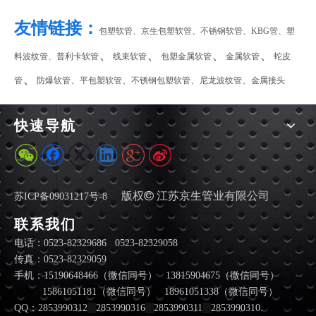
友情链接：
包塑软管、
京生包塑软管
、
不锈钢软管
、
KBG管
、
塑
、
、
、
、
料波纹管
、
普利卡软管
线束软管
包塑金属软管
金属软管
蛇皮
、
、
、
、
、
管
防爆软管
平包塑软管
不锈钢包塑软管
尼龙波纹管
金属接头
快速导航
版权

江苏京生管业有限公司
苏ICP备09031217号-8
2019-05-05
PE波纹管PP软管的补偿器
联系我们
PP波纹管在横向上受到力的作用之后,必然产生弯曲变形,变形的
电话：0523-82329686
0523-82329058
传真：0523-82329059
手机：15190648466（微信同号） 13815904675（微信同号）
15861051181（微信同号） 18961051338（微信同号）
QQ：2853990312
2853990316
2853990311
2853990310.