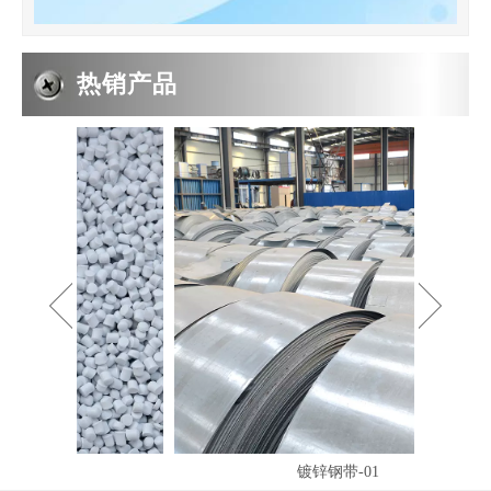
热销产品
2019-05-05
PE波纹管PP软管的系数
PP波纹管 象研究梁的变形一样,我们从纯弯曲的情况着手,假设弯曲
镀锌钢带-01