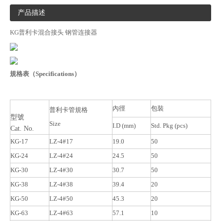
产品描述
KG普利卡混合接头 钢管连接器
規格表（Specifications）
內徑
包裝
普利卡管規格
型號
Size
I.D (mm)
Std. Pkg (pcs)
Cat. No.
KG-17
LZ-4#17
19.0
50
KG-24
LZ-4#24
24.5
50
KG-30
LZ-4#30
30.7
50
KG-38
LZ-4#38
39.4
20
KG-50
LZ-4#50
45.3
20
KG-63
LZ-4#63
57.1
10