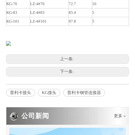
KG-76
LZ-4#76
72.7
10
KG-83
LZ-4#83
85.4
5
KG-101
LZ-4#101
97.8
5
2019-05-05
上一条:
PE波纹管PP软管的基础
PE波纹管给水管道的基础用来防止管道不均匀沉陷造成管道破裂或接
下一条:
普利卡接头
KG接头
普利卡钢管连接器
公司新闻
更多 »