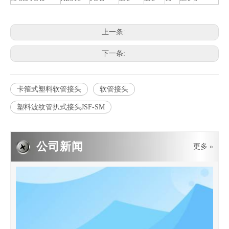
上一条:
2019-05-05
下一条:
PE波纹管PP软管的基础
PE波纹管给水管道的基础用来防止管道不均匀沉陷造成管道破裂或接
卡箍式塑料软管接头
软管接头
塑料波纹管扒式接头JSF-SM
公司新闻
更多 »