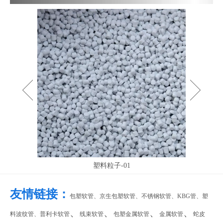
2019-05-05
PE波纹管PP软管的系数
PP波纹管 象研究梁的变形一样,我们从纯弯曲的情况着手,假设弯曲
塑料粒子-01
镀锌钢带-01
友情链接：
包塑软管、
京生包塑软管
、
不锈钢软管
、
KBG管
、
塑
、
、
、
、
料波纹管
、
普利卡软管
线束软管
包塑金属软管
金属软管
蛇皮