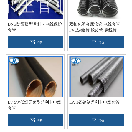
DNG防隔爆型普利卡电线保护
双扣包塑金属软管 电线套管
套管
PVC波纹管 蛇皮管 穿线管
询价
询价
2019-05-05
PE波纹管PP软管的基础
LV-5W低烟无卤型普利卡电线
LA-3铝钢制普利卡电线套管
PE波纹管给水管道的基础用来防止管道不均匀沉陷造成管道破裂或接
套管
询价
询价