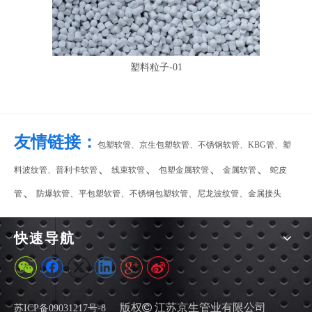
塑料粒子-01
友情链接：
包塑软管、
京生包塑软管
、
不锈钢软管
、
KBG管
、
塑
、
、
、
、
料波纹管
、
普利卡软管
线束软管
包塑金属软管
金属软管
蛇皮
、
、
、
、
、
管
防爆软管
平包塑软管
不锈钢包塑软管
尼龙波纹管
金属接头
快速导航
2019-05-05
PE波纹管PP软管的补偿器
版权

江苏京生管业有限公司
苏ICP备09031217号-8