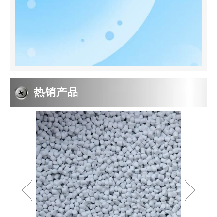
热销产品
2019-05-05
PE波纹管PP软管的系数
PP波纹管 象研究梁的变形一样,我们从纯弯曲的情况着手,假设弯曲